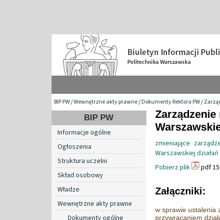
BIP PW
/
Wewnętrzne akty prawne
/
Dokumenty Rektora PW
/
Zarzą
Zarządzenie 
BIP PW
Warszawskiej
Informacje ogólne
zmieniające zarządz
Ogłoszenia
Warszawskiej działań 
Struktura uczelni
Pobierz plik
pdf 15
Skład osobowy
Władze
Załączniki:
Wewnętrzne akty prawne
w sprawie ustalenia
Dokumenty ogólne
przywracaniem działa