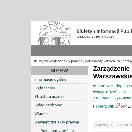
BIP PW
/
Wewnętrzne akty prawne
/
Dokumenty Rektora PW
/
Zarzą
Zarządzenie 
BIP PW
Warszawskiej
Informacje ogólne
w sprawie dopuszc
Ogłoszenia
wynagrodzeń za reali
Struktura uczelni
z osobami fizycznymi
Skład osobowy
Pobierz plik
pdf 27
Władze
Wewnętrzne akty prawne
Wytworzył(a): JM Rektor P
Dokumenty ogólne