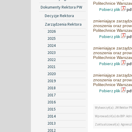
Politechnice Warszaw
Dokumenty Rektora PW
Pobierz plik
pdf
Decyzje Rektora
zmieniające zarządz
Zarządzenia Rektora
znoszenia oraz prow
Politechnice Warszaw
2026
Pobierz plik
pdf
2025
2024
zmieniające zarządz
2023
znoszenia oraz prow
Politechnice Warszaw
2022
Pobierz plik
pdf
2021
2020
zmieniające zarządz
znoszenia oraz prow
2019
Politechnice Warszaw
2018
Pobierz plik
pdf
2017
2016
Wytworzył(a): JM Rektor P
2015
2014
Wprowadził(a) do BIP: Ad
2013
Zaktualizował(a): Agniesz
2012