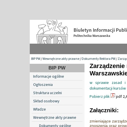
BIP PW
/
Wewnętrzne akty prawne
/
Dokumenty Rektora PW
/
Zarzą
Zarządzenie 
BIP PW
Warszawskiej
Informacje ogólne
w sprawie zasad i 
Ogłoszenia
dokumentacji kursów 
Struktura uczelni
Pobierz plik
pdf 2,
Skład osobowy
Władze
Załączniki:
Wewnętrzne akty prawne
zmieniające zarządz
Dokumenty ogólne
znoszenia oraz prow