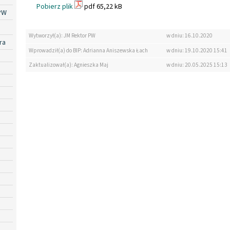
Pobierz plik
pdf 65,22 kB
PW
Wytworzył(a): JM Rektor PW
w dniu: 16.10.2020
ra
Wprowadził(a) do BIP: Adrianna Aniszewska Łach
w dniu: 19.10.2020 15:41
Zaktualizował(a): Agnieszka Maj
w dniu: 20.05.2025 15:13