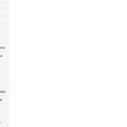
ora
ra
lni
W
a