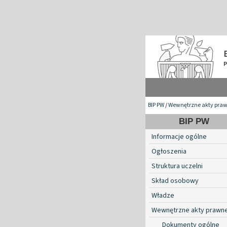
BIP PW
/
Wewnętrzne akty pra
BIP PW
Informacje ogólne
Ogłoszenia
Struktura uczelni
Skład osobowy
Władze
Wewnętrzne akty prawn
Dokumenty ogólne