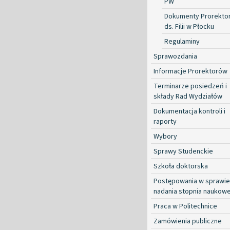
PW
Dokumenty Prorekto
ds. Filii w Płocku
Regulaminy
Sprawozdania
Informacje Prorektorów
Terminarze posiedzeń i
składy Rad Wydziałów
Dokumentacja kontroli i
raporty
Wybory
Sprawy Studenckie
Szkoła doktorska
Postępowania w sprawie
nadania stopnia naukow
Praca w Politechnice
Zamówienia publiczne