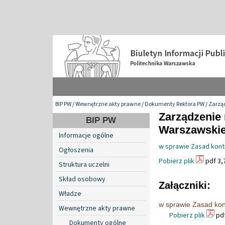
BIP PW
/
Wewnętrzne akty prawne
/
Dokumenty Rektora PW
/
Zarzą
Zarządzenie 
BIP PW
Warszawskiej 
Informacje ogólne
w sprawie Zasad kontr
Ogłoszenia
Pobierz plik
pdf 3,
Struktura uczelni
Skład osobowy
Załączniki:
Władze
w sprawie Zasad kont
Wewnętrzne akty prawne
Pobierz plik
pdf
Dokumenty ogólne