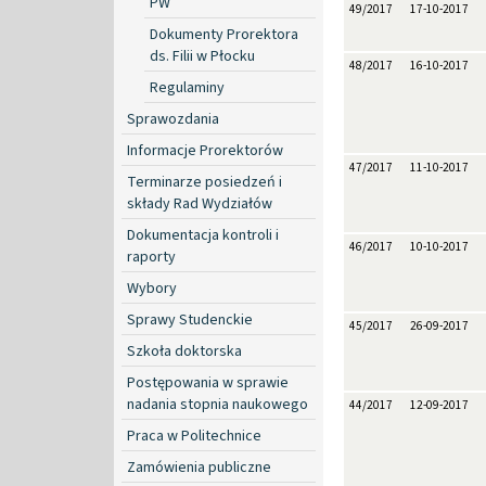
PW
49/2017
17-10-2017
Dokumenty Prorektora
ds. Filii w Płocku
48/2017
16-10-2017
Regulaminy
Sprawozdania
Informacje Prorektorów
47/2017
11-10-2017
Terminarze posiedzeń i
składy Rad Wydziałów
Dokumentacja kontroli i
46/2017
10-10-2017
raporty
Wybory
Sprawy Studenckie
45/2017
26-09-2017
Szkoła doktorska
Postępowania w sprawie
nadania stopnia naukowego
44/2017
12-09-2017
Praca w Politechnice
Zamówienia publiczne