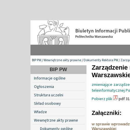
BIP PW
/
Wewnętrzne akty prawne
/
Dokumenty Rektora PW
/
Zarzą
Zarządzenie 
BIP PW
Warszawskiej
Informacje ogólne
zmieniające zarządze
Ogłoszenia
teleinformatycznej Po
Struktura uczelni
Pobierz plik
pdf 31
Skład osobowy
Władze
Załączniki:
Wewnętrzne akty prawne
w sprawie wprowadzen
Dokumenty ogólne
Warszawskiej