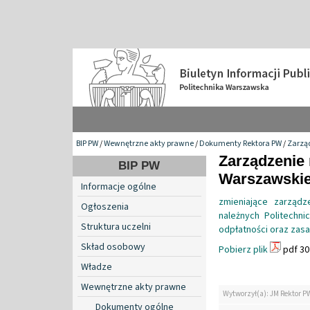
BIP PW
/
Wewnętrzne akty prawne
/
Dokumenty Rektora PW
/
Zarzą
Zarządzenie 
BIP PW
Warszawskiej
Informacje ogólne
zmieniające zarząd
Ogłoszenia
należnych Politechn
Struktura uczelni
odpłatności oraz zasa
Skład osobowy
Pobierz plik
pdf 30
Władze
Wewnętrzne akty prawne
Wytworzył(a): JM Rektor P
Dokumenty ogólne