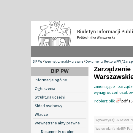
BIP PW
/
Wewnętrzne akty prawne
/
Dokumenty Rektora PW
/
Zarzą
Zarządzenie 
BIP PW
Warszawskiej
Informacje ogólne
zmieniające zarząd
Ogłoszenia
wynagrodzeń osobow
Struktura uczelni
Pobierz plik
pdf 15
Skład osobowy
Władze
Wytworzył(a): JM Rektor P
Wewnętrzne akty prawne
Wprowadził(a) do BIP: Paul
Dokumenty ogólne