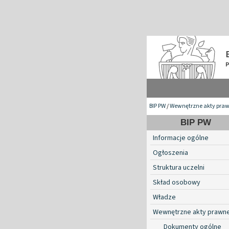
BIP PW
/
Wewnętrzne akty pra
BIP PW
Informacje ogólne
Ogłoszenia
Struktura uczelni
Skład osobowy
Władze
Wewnętrzne akty prawn
Dokumenty ogólne