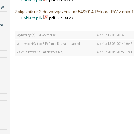
Pobierz plik
pdf 431,89 kB
PW
Załącznik nr 2 do zarządzenia nr 54/2014 Rektora PW z dnia 1
Pobierz plik
pdf 104,34 kB
ra
Wytworzył(a): JM Rektor PW
w dniu: 12.09.2014
Wprowadził(a) do BIP: Paula Kruza - disabled
w dniu: 15.09.2014 10:48
Zaktualizował(a): Agnieszka Maj
w dniu: 28.05.2025 11:41