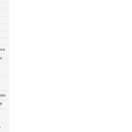
ora
ra
lni
W
a