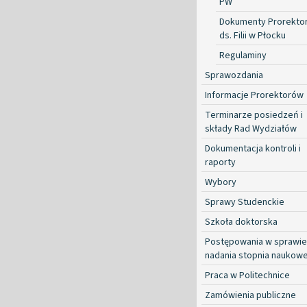
PW
Dokumenty Prorekto
ds. Filii w Płocku
Regulaminy
Sprawozdania
Informacje Prorektorów
Terminarze posiedzeń i
składy Rad Wydziałów
Dokumentacja kontroli i
raporty
Wybory
Sprawy Studenckie
Szkoła doktorska
Postępowania w sprawie
nadania stopnia naukow
Praca w Politechnice
Zamówienia publiczne