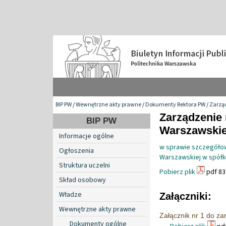
BIP PW
/
Wewnętrzne akty prawne
/
Dokumenty Rektora PW
/
Zarzą
Zarządzenie 
BIP PW
Warszawskiej
Informacje ogólne
w sprawie szczegółow
Ogłoszenia
Warszawskiej w spółk
Struktura uczelni
Pobierz plik
pdf 83
Skład osobowy
Władze
Załączniki:
Wewnętrzne akty prawne
Załącznik nr 1 do za
Dokumenty ogólne