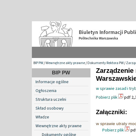
BIP PW
/
Wewnętrzne akty prawne
/
Dokumenty Rektora PW
/
Zarzą
Zarządzenie 
BIP PW
Warszawskiej
Informacje ogólne
w sprawie zasad i try
Ogłoszenia
Pobierz plik
pdf 2,
Struktura uczelni
Skład osobowy
Załączniki:
Władze
w sprawie utraty moc
Wewnętrzne akty prawne
Pobierz plik
pdf
Dokumenty ogólne