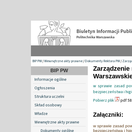
BIP PW
/
Wewnętrzne akty prawne
/
Dokumenty Rektora PW
/
Zarzą
Zarządzenie 
BIP PW
Warszawskiej
Informacje ogólne
w sprawie zasad po
Ogłoszenia
bezpieczeństwa i higi
Struktura uczelni
Pobierz plik
pdf 58
Skład osobowy
Władze
Załączniki:
Wewnętrzne akty prawne
w sprawie zasad pow
Dokumenty ogólne
bezpieczeństwa i hig