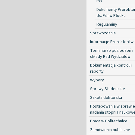
PW
Dokumenty Prorekto
ds. Filii w Płocku
Regulaminy
Sprawozdania
Informacje Prorektorów
Terminarze posiedzeń i
składy Rad Wydziałów
Dokumentacja kontroli i
raporty
Wybory
Sprawy Studenckie
Szkoła doktorska
Postępowania w sprawie
nadania stopnia naukow
Praca w Politechnice
Zamówienia publiczne