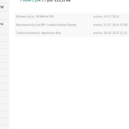
Pobierz plik
pdf 355,31 kB
PW
Wytworzył(a): JM Rektor PW
w dniu: 14.07.2014
ra
Wprowadził(a) do BIP: Izabela Koptoń-Ryniec
w dniu: 15.07.2014 15:58
Zaktualizował(a): Agnieszka Maj
w dniu: 28.05.2025 12:21