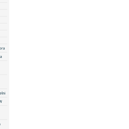
ora
ra
lni
W
a