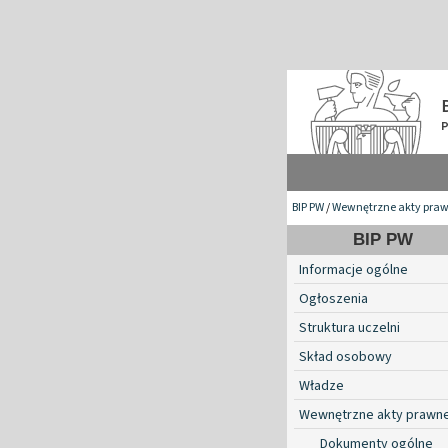
BIP PW
/
Wewnętrzne akty pra
BIP PW
Informacje ogólne
Ogłoszenia
Struktura uczelni
Skład osobowy
Władze
Wewnętrzne akty prawn
Dokumenty ogólne