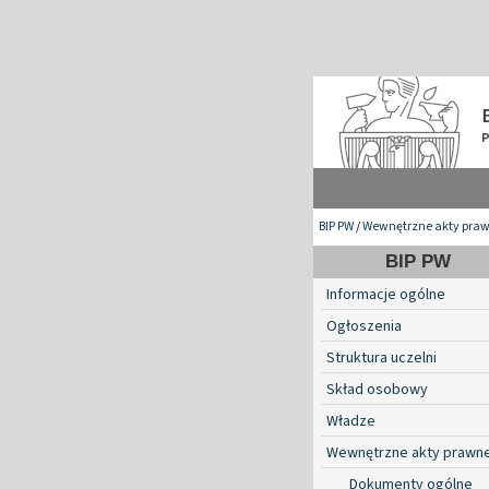
BIP PW
/
Wewnętrzne akty pra
BIP PW
Informacje ogólne
Ogłoszenia
Struktura uczelni
Skład osobowy
Władze
Wewnętrzne akty prawn
Dokumenty ogólne