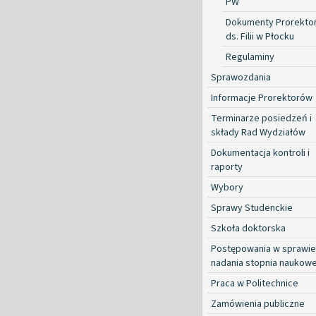
PW
Dokumenty Prorekto
ds. Filii w Płocku
Regulaminy
Sprawozdania
Informacje Prorektorów
Terminarze posiedzeń i
składy Rad Wydziałów
Dokumentacja kontroli i
raporty
Wybory
Sprawy Studenckie
Szkoła doktorska
Postępowania w sprawie
nadania stopnia naukow
Praca w Politechnice
Zamówienia publiczne