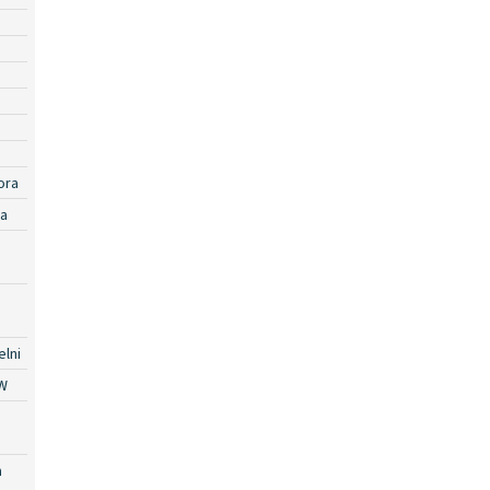
ora
ra
lni
W
a