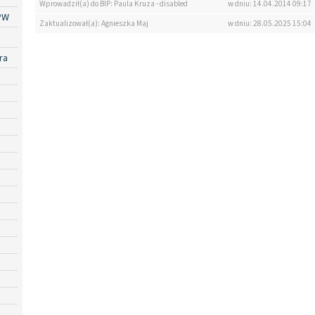
Wprowadził(a) do BIP: Paula Kruza - disabled
w dniu: 14.04.2014 09:17
PW
Zaktualizował(a): Agnieszka Maj
w dniu: 28.05.2025 15:04
ra