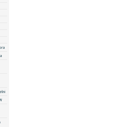
ora
ra
lni
W
a