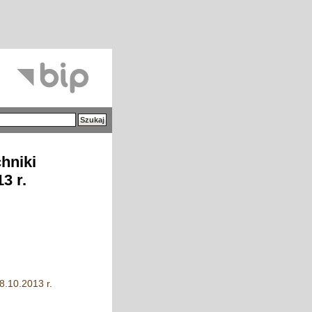
hniki
3 r.
8.10.2013 r.