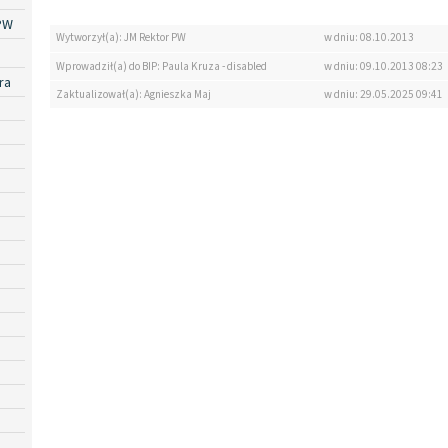
PW
Wytworzył(a): JM Rektor PW
w dniu: 08.10.2013
Wprowadził(a) do BIP: Paula Kruza - disabled
w dniu: 09.10.2013 08:23
ra
Zaktualizował(a): Agnieszka Maj
w dniu: 29.05.2025 09:41