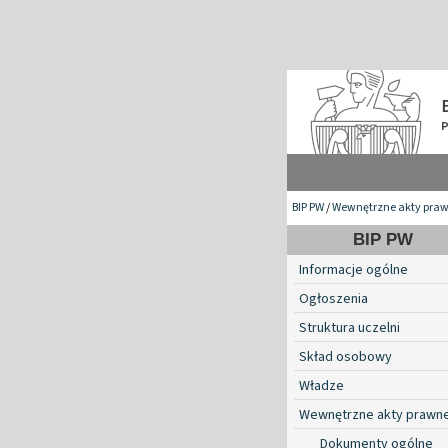
BIP PW
/
Wewnętrzne akty pra
BIP PW
Informacje ogólne
Ogłoszenia
Struktura uczelni
Skład osobowy
Władze
Wewnętrzne akty prawn
Dokumenty ogólne