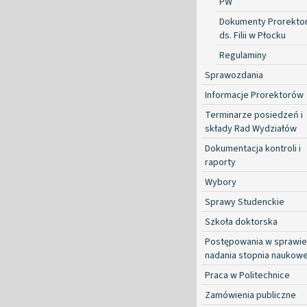
PW
Dokumenty Prorekto
ds. Filii w Płocku
Regulaminy
Sprawozdania
Informacje Prorektorów
Terminarze posiedzeń i
składy Rad Wydziałów
Dokumentacja kontroli i
raporty
Wybory
Sprawy Studenckie
Szkoła doktorska
Postępowania w sprawie
nadania stopnia naukow
Praca w Politechnice
Zamówienia publiczne