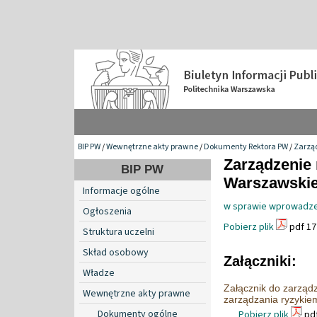
BIP PW
/
Wewnętrzne akty prawne
/
Dokumenty Rektora PW
/
Zarzą
Zarządzenie 
BIP PW
Warszawskiej
Informacje ogólne
w sprawie wprowadzen
Ogłoszenia
Pobierz plik
pdf 17
Struktura uczelni
Skład osobowy
Załączniki:
Władze
Załącznik do zarząd
Wewnętrzne akty prawne
zarządzania ryzykie
Dokumenty ogólne
Pobierz plik
pdf