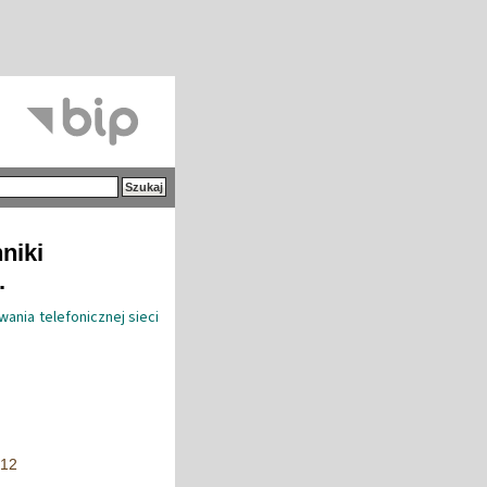
niki
.
ania telefonicznej sieci
012