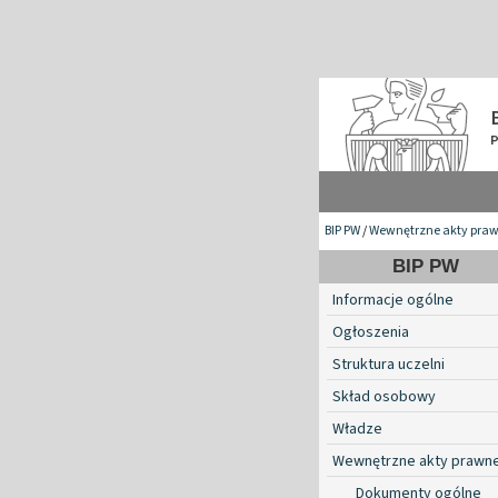
BIP PW
/
Wewnętrzne akty pra
BIP PW
Informacje ogólne
Ogłoszenia
Struktura uczelni
Skład osobowy
Władze
Wewnętrzne akty prawn
Dokumenty ogólne