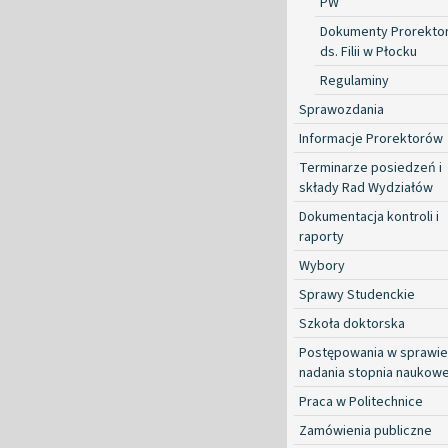
PW
Dokumenty Prorekto
ds. Filii w Płocku
Regulaminy
Sprawozdania
Informacje Prorektorów
Terminarze posiedzeń i
składy Rad Wydziałów
Dokumentacja kontroli i
raporty
Wybory
Sprawy Studenckie
Szkoła doktorska
Postępowania w sprawie
nadania stopnia naukow
Praca w Politechnice
Zamówienia publiczne