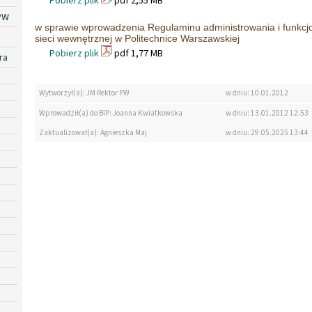
Pobierz plik
pdf 2,55 MB
PW
w sprawie wprowadzenia Regulaminu administrowania i funkcjo
sieci wewnętrznej w Politechnice Warszawskiej
Pobierz plik
pdf 1,77 MB
ra
Wytworzył(a): JM Rektor PW
w dniu: 10.01.2012
Wprowadził(a) do BIP: Joanna Kwiatkowska
w dniu: 13.01.2012 12:53
Zaktualizował(a): Agnieszka Maj
w dniu: 29.05.2025 13:44