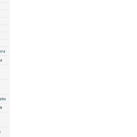
ora
ra
lni
W
a