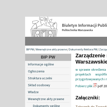
BIP PW
/
Wewnętrzne akty prawne
/
Dokumenty Rektora PW
/
Zarzą
Zarządzenie 
BIP PW
Warszawskiej
Informacje ogólne
w sprawie określeni
Ogłoszenia
projektach współf
Struktura uczelni
przygotowywanych i r
Skład osobowy
Pobierz plik
pdf 20
Władze
Załączniki:
Wewnętrzne akty prawne
Dokumenty ogólne
Załącznik do Zarząd