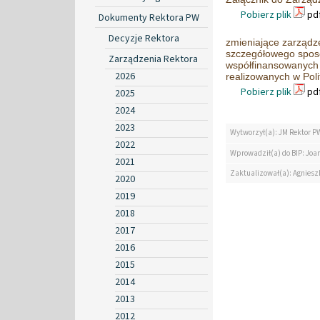
Pobierz plik
pdf
Dokumenty Rektora PW
Decyzje Rektora
zmieniające zarządz
szczegółowego sposo
Zarządzenia Rektora
współfinansowanych 
2026
realizowanych w Pol
Pobierz plik
pdf
2025
2024
2023
Wytworzył(a): JM Rektor P
2022
Wprowadził(a) do BIP: Jo
2021
Zaktualizował(a): Agniesz
2020
2019
2018
2017
2016
2015
2014
2013
2012