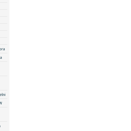
ora
ra
lni
W
a