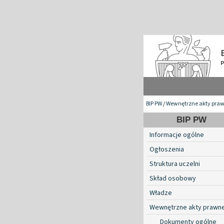
BIP PW
/
Wewnętrzne akty pra
BIP PW
Informacje ogólne
Ogłoszenia
Struktura uczelni
Skład osobowy
Władze
Wewnętrzne akty prawn
Dokumenty ogólne