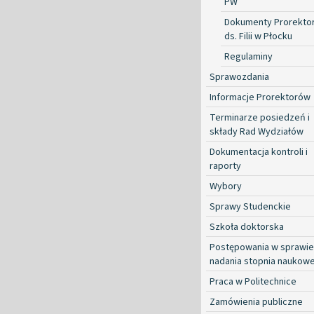
PW
Dokumenty Prorekto
ds. Filii w Płocku
Regulaminy
Sprawozdania
Informacje Prorektorów
Terminarze posiedzeń i
składy Rad Wydziałów
Dokumentacja kontroli i
raporty
Wybory
Sprawy Studenckie
Szkoła doktorska
Postępowania w sprawie
nadania stopnia naukow
Praca w Politechnice
Zamówienia publiczne