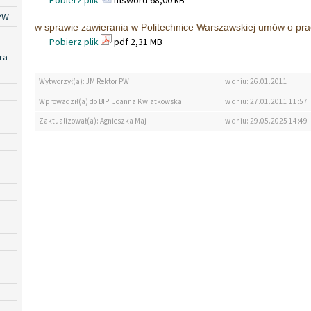
Pobierz plik
msword 68,00 kB
PW
w sprawie zawierania w Politechnice Warszawskiej umów o pr
Pobierz plik
pdf 2,31 MB
ra
Wytworzył(a): JM Rektor PW
w dniu: 26.01.2011
Wprowadził(a) do BIP: Joanna Kwiatkowska
w dniu: 27.01.2011 11:57
Zaktualizował(a): Agnieszka Maj
w dniu: 29.05.2025 14:49