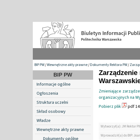
BIP PW
/
Wewnętrzne akty prawne
/
Dokumenty Rektora PW
/
Zarzą
Zarządzenie 
BIP PW
Warszawskiej
Informacje ogólne
Zmieniające zarządze
Ogłoszenia
organizacyjnych na W
Struktura uczelni
Pobierz plik
pdf 14
Skład osobowy
Władze
Wytworzył(a): JM Rektor P
Wewnętrzne akty prawne
Wprowadził(a) do BIP: Jo
Dokumenty ogólne