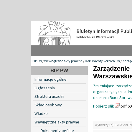
BIP PW
/
Wewnętrzne akty prawne
/
Dokumenty Rektora PW
/
Zarzą
Zarządzenie 
BIP PW
Warszawskiej
Informacje ogólne
Zmieniające zarządze
Ogłoszenia
organizacyjnych admi
Struktura uczelni
działania Biura Spraw
Skład osobowy
Pobierz plik
pdf 69
Władze
Wewnętrzne akty prawne
Wytworzył(a): JM Rektor P
Dokumenty ogólne