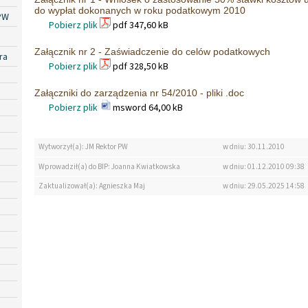
do wypłat dokonanych w roku podatkowym 2010
PW
Pobierz plik
pdf 347,60 kB
Załącznik nr 2 - Zaświadczenie do celów podatkowych
ra
Pobierz plik
pdf 328,50 kB
Załączniki do zarządzenia nr 54/2010 - pliki .doc
Pobierz plik
msword 64,00 kB
Wytworzył(a): JM Rektor PW
w dniu: 30.11.2010
Wprowadził(a) do BIP: Joanna Kwiatkowska
w dniu: 01.12.2010 09:38
Zaktualizował(a): Agnieszka Maj
w dniu: 29.05.2025 14:58