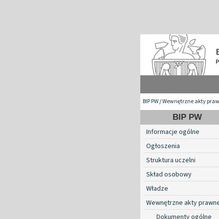
BIP PW
/
Wewnętrzne akty pra
BIP PW
Informacje ogólne
Ogłoszenia
Struktura uczelni
Skład osobowy
Władze
Wewnętrzne akty prawn
Dokumenty ogólne