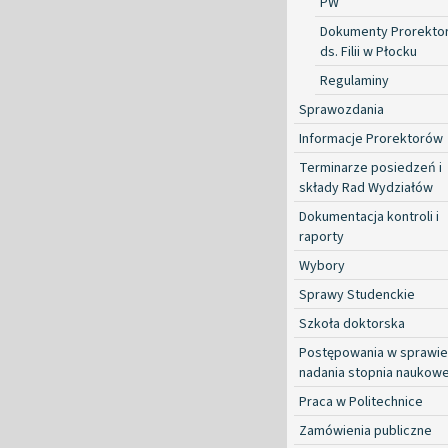
PW
Dokumenty Prorekto
ds. Filii w Płocku
Regulaminy
Sprawozdania
Informacje Prorektorów
Terminarze posiedzeń i
składy Rad Wydziałów
Dokumentacja kontroli i
raporty
Wybory
Sprawy Studenckie
Szkoła doktorska
Postępowania w sprawie
nadania stopnia naukow
Praca w Politechnice
Zamówienia publiczne