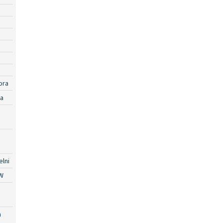
ora
ra
lni
W
a