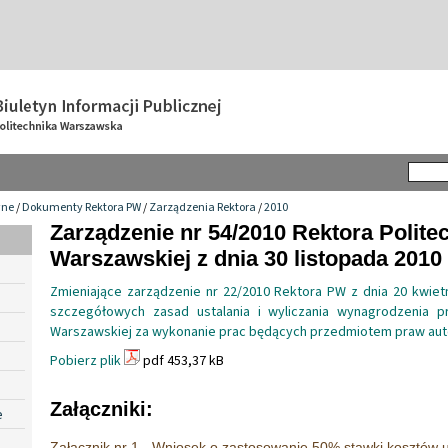
wne
/
Dokumenty Rektora PW
/
Zarządzenia Rektora
/
2010
Zarządzenie nr 54/2010 Rektora Politec
Warszawskiej z dnia 30 listopada 2010 
Zmieniające zarządzenie nr 22/2010 Rektora PW z dnia 20 kwiet
szczegółowych zasad ustalania i wyliczania wynagrodzenia pr
Warszawskiej za wykonanie prac będących przedmiotem praw aut
Pobierz plik
pdf 453,37 kB
Załączniki:
e
Załącznik nr 1 - Wniosek o zastosowanie 50% stawki kosztów