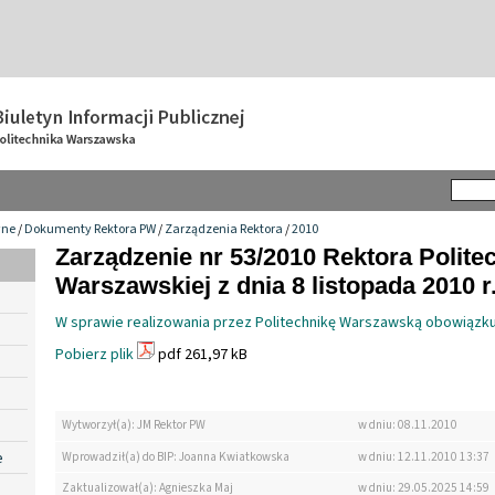
wne
/
Dokumenty Rektora PW
/
Zarządzenia Rektora
/
2010
Zarządzenie nr 53/2010 Rektora Politec
Warszawskiej z dnia 8 listopada 2010 r
W sprawie realizowania przez Politechnikę Warszawską obowiązk
Pobierz plik
pdf 261,97 kB
Wytworzył(a): JM Rektor PW
w dniu: 08.11.2010
e
Wprowadził(a) do BIP: Joanna Kwiatkowska
w dniu: 12.11.2010 13:37
Zaktualizował(a): Agnieszka Maj
w dniu: 29.05.2025 14:59