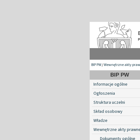
BIP PW
/
Wewnętrzne akty pra
BIP PW
Informacje ogólne
Ogłoszenia
Struktura uczelni
Skład osobowy
Władze
Wewnętrzne akty prawn
Dokumenty ogólne