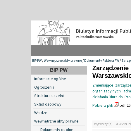
BIP PW
/
Wewnętrzne akty prawne
/
Dokumenty Rektora PW
/
Zarzą
Zarządzenie 
BIP PW
Warszawskiej
Informacje ogólne
Zmieniające zarządze
Ogłoszenia
organizacyjnych admi
Struktura uczelni
działania Biura ds. P
Skład osobowy
Pobierz plik
pdf 25
Władze
Wewnętrzne akty prawne
Wytworzył(a): JM Rektor P
Dokumenty ogólne