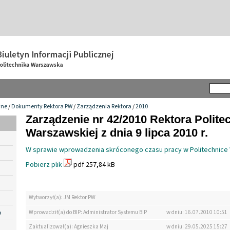
wne
/
Dokumenty Rektora PW
/
Zarządzenia Rektora
/
2010
Zarządzenie nr 42/2010 Rektora Politec
Warszawskiej z dnia 9 lipca 2010 r.
W sprawie wprowadzenia skróconego czasu pracy w Politechnice
Pobierz plik
pdf 257,84 kB
Wytworzył(a): JM Rektor PW
e
Wprowadził(a) do BIP: Administrator Systemu BIP
w dniu: 16.07.2010 10:51
Zaktualizował(a): Agnieszka Maj
w dniu: 29.05.2025 15:27