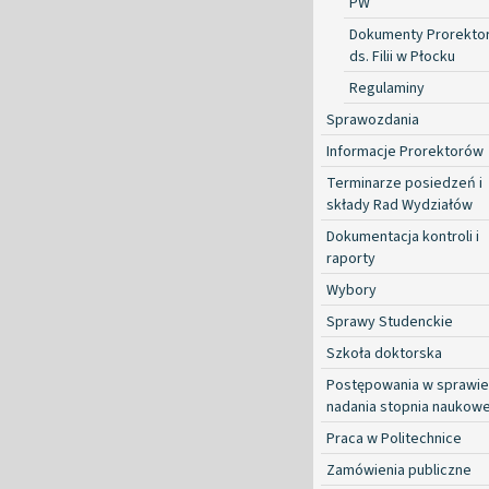
PW
Dokumenty Prorekto
ds. Filii w Płocku
Regulaminy
Sprawozdania
Informacje Prorektorów
Terminarze posiedzeń i
składy Rad Wydziałów
Dokumentacja kontroli i
raporty
Wybory
Sprawy Studenckie
Szkoła doktorska
Postępowania w sprawie
nadania stopnia naukow
Praca w Politechnice
Zamówienia publiczne