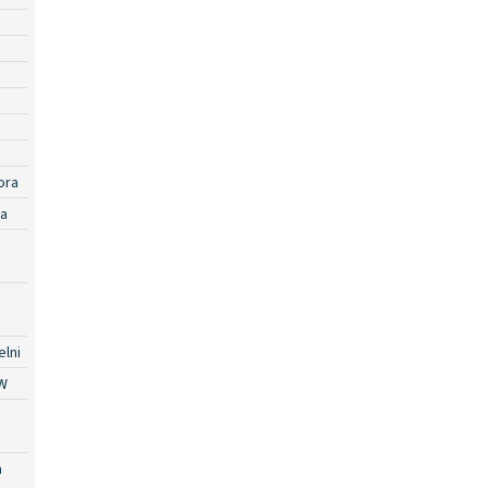
ora
ra
lni
W
a