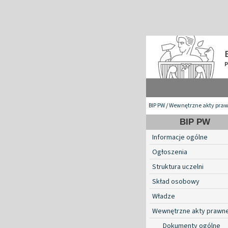
BIP PW
/
Wewnętrzne akty pra
BIP PW
Informacje ogólne
Ogłoszenia
Struktura uczelni
Skład osobowy
Władze
Wewnętrzne akty prawn
Dokumenty ogólne