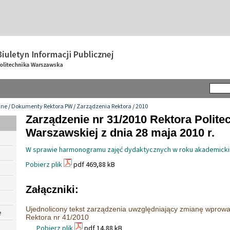
wne
/
Dokumenty Rektora PW
/
Zarządzenia Rektora
/
2010
Zarządzenie nr 31/2010 Rektora Politec
Warszawskiej z dnia 28 maja 2010 r.
W sprawie harmonogramu zajęć dydaktycznych w roku akademick
Pobierz plik
pdf 469,88 kB
Załączniki:
Ujednolicony tekst zarządzenia uwzględniający zmianę wpro
e
Rektora nr 41/2010
Pobierz plik
pdf 14,88 kB