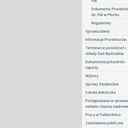
PW
Dokumenty Prorekto
ds. Filii w Płocku
Regulaminy
Sprawozdania
Informacje Prorektorów
Terminarze posiedzeń i
składy Rad Wydziałów
Dokumentacja kontroli i
raporty
Wybory
Sprawy Studenckie
Szkoła doktorska
Postępowania w sprawie
nadania stopnia naukow
Praca w Politechnice
Zamówienia publiczne