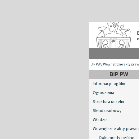
BIP PW
/
Wewnętrzne akty pra
BIP PW
Informacje ogólne
Ogłoszenia
Struktura uczelni
Skład osobowy
Władze
Wewnętrzne akty prawn
Dokumenty ogólne