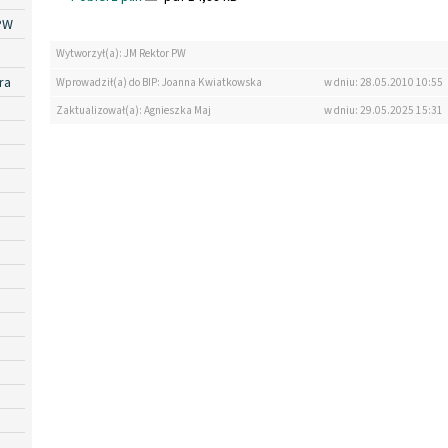
PW
Wytworzył(a): JM Rektor PW
ra
Wprowadził(a) do BIP: Joanna Kwiatkowska
w dniu: 28.05.2010 10:55
Zaktualizował(a): Agnieszka Maj
w dniu: 29.05.2025 15:31