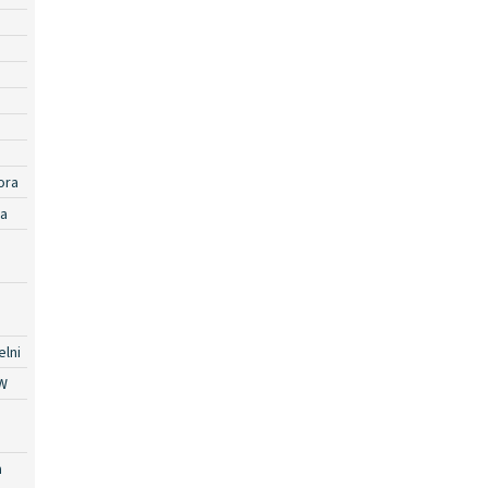
ora
ra
lni
W
a