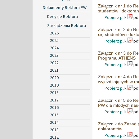
Załącznik nr 1 do R
Dokumenty Rektora PW
studentów i doktora
Decyzje Rektora
Pobierz plik
pdf
Zarządzenia Rektora
Załącznik nr 2 do R
2026
się studentów i dokt
2025
Pobierz plik
pdf
2024
Załącznik nr 3 do R
2023
Programu ATHENS
2022
Pobierz plik
pdf
2021
Załącznik nr 4 do R
2020
wyjeżdżających w r
2019
Pobierz plik
pdf
2018
2017
Załącznik nr 5 do R
PW dla młodych nauc
2016
Pobierz plik
pdf
2015
2014
Załącznik do Zasad 
doktorantów
2013
Pobierz plik
pdf
2012