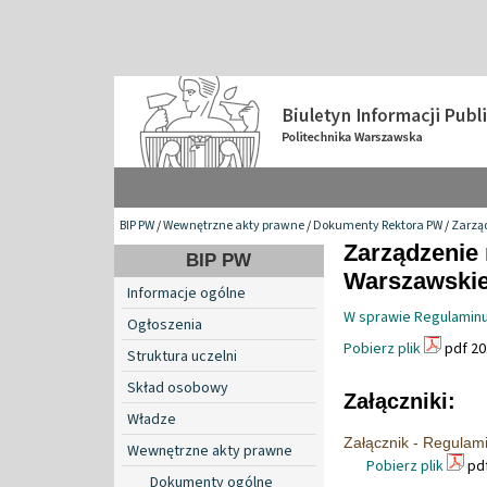
BIP PW
/
Wewnętrzne akty prawne
/
Dokumenty Rektora PW
/
Zarzą
Zarządzenie 
BIP PW
Warszawskiej
Informacje ogólne
W sprawie Regulaminu
Ogłoszenia
Pobierz plik
pdf 20
Struktura uczelni
Skład osobowy
Załączniki:
Władze
Załącznik - Regula
Wewnętrzne akty prawne
Pobierz plik
pdf
Dokumenty ogólne