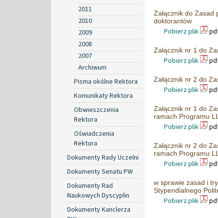
2011
Załącznik do Zasad 
2010
doktorantów
Pobierz plik
pdf
2009
2008
Załącznik nr 1 do 
2007
Pobierz plik
pdf
Archiwum
Załącznik nr 2 do 
Pisma okólne Rektora
Pobierz plik
pdf
Komunikaty Rektora
Załącznik nr 1 do Z
Obwieszczenia
ramach Programu L
Rektora
Pobierz plik
pdf
Oświadczenia
Rektora
Załącznik nr 2 do Z
ramach Programu L
Dokumenty Rady Uczelni
Pobierz plik
pdf
Dokumenty Senatu PW
w sprawie zasad i t
Dokumenty Rad
Stypendialnego Polit
Naukowych Dyscyplin
Pobierz plik
pdf
Dokumenty Kanclerza