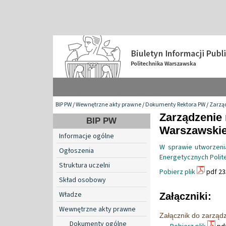
BIP PW
/
Wewnętrzne akty prawne
/
Dokumenty Rektora PW
/
Zarzą
Zarządzenie 
BIP PW
Warszawskiej
Informacje ogólne
W sprawie utworzen
Ogłoszenia
Energetycznych Polit
Struktura uczelni
Pobierz plik
pdf 23
Skład osobowy
Władze
Załączniki:
Wewnętrzne akty prawne
Załącznik do zarząd
Dokumenty ogólne