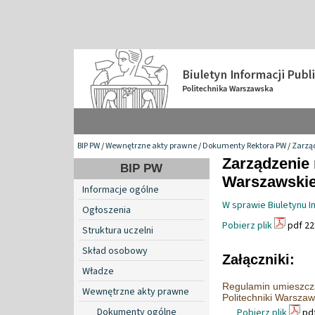
BIP PW
/
Wewnętrzne akty prawne
/
Dokumenty Rektora PW
/
Zarzą
Zarządzenie 
BIP PW
Warszawskiej
Informacje ogólne
W sprawie Biuletynu I
Ogłoszenia
Pobierz plik
pdf 22
Struktura uczelni
Skład osobowy
Załączniki:
Władze
Regulamin umieszczan
Wewnętrzne akty prawne
Politechniki Warszaw
Dokumenty ogólne
Pobierz plik
pdf