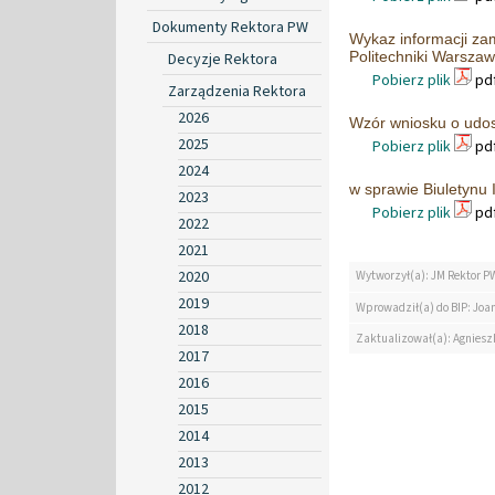
Dokumenty Rektora PW
Wykaz informacji zam
Politechniki Warszaw
Decyzje Rektora
Pobierz plik
pdf
Zarządzenia Rektora
2026
Wzór wniosku o udost
2025
Pobierz plik
pdf
2024
w sprawie Biuletynu 
2023
Pobierz plik
pdf
2022
2021
2020
Wytworzył(a): JM Rektor P
2019
Wprowadził(a) do BIP: Jo
2018
Zaktualizował(a): Agniesz
2017
2016
2015
2014
2013
2012