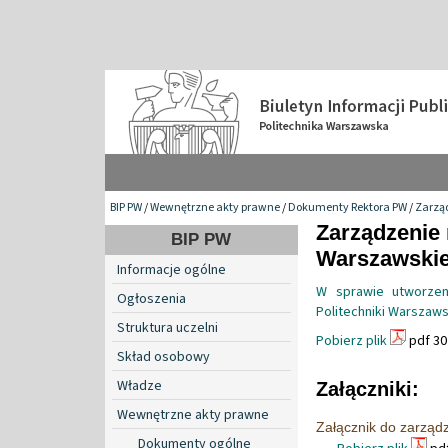
BIP PW
/
Wewnętrzne akty prawne
/
Dokumenty Rektora PW
/
Zarzą
Zarządzenie 
BIP PW
Warszawskiej
Informacje ogólne
W sprawie utworzeni
Ogłoszenia
Politechniki Warszaws
Struktura uczelni
Pobierz plik
pdf 30
Skład osobowy
Władze
Załączniki:
Wewnętrzne akty prawne
Załącznik do zarząd
Dokumenty ogólne