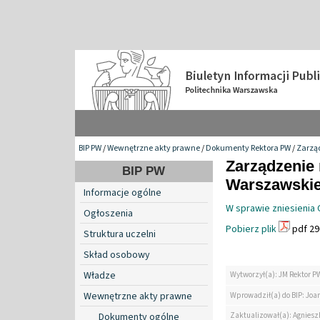
BIP PW
/
Wewnętrzne akty prawne
/
Dokumenty Rektora PW
/
Zarzą
Zarządzenie 
BIP PW
Warszawskiej
Informacje ogólne
W sprawie zniesienia 
Ogłoszenia
Pobierz plik
pdf 29
Struktura uczelni
Skład osobowy
Władze
Wytworzył(a): JM Rektor P
Wewnętrzne akty prawne
Wprowadził(a) do BIP: Jo
Zaktualizował(a): Agniesz
Dokumenty ogólne