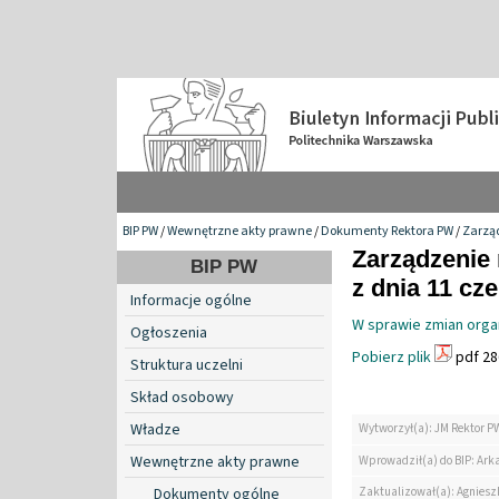
BIP PW
/
Wewnętrzne akty prawne
/
Dokumenty Rektora PW
/
Zarzą
Zarządzenie 
BIP PW
z dnia 11 cz
Informacje ogólne
W sprawie zmian orga
Ogłoszenia
Pobierz plik
pdf 28
Struktura uczelni
Skład osobowy
Władze
Wytworzył(a): JM Rektor P
Wewnętrzne akty prawne
Wprowadził(a) do BIP: Ark
Zaktualizował(a): Agniesz
Dokumenty ogólne