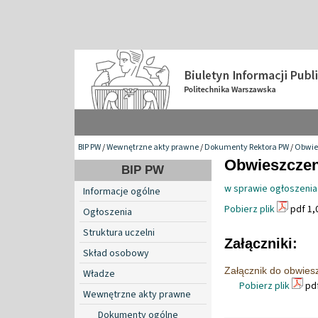
BIP PW
/
Wewnętrzne akty prawne
/
Dokumenty Rektora PW
/
Obwie
Obwieszczeni
BIP PW
w sprawie ogłoszenia 
Informacje ogólne
Pobierz plik
pdf 1,
Ogłoszenia
Struktura uczelni
Załączniki:
Skład osobowy
Załącznik do obwies
Władze
Pobierz plik
pdf
Wewnętrzne akty prawne
Dokumenty ogólne