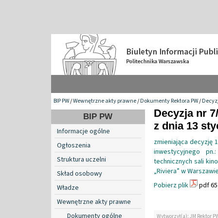
BIP PW
/
Wewnętrzne akty prawne
/
Dokumenty Rektora PW
/
Decyzj
Decyzja nr 7
BIP PW
z dnia 13 sty
Informacje ogólne
zmieniająca decyzję 
Ogłoszenia
inwestycyjnego pn
Struktura uczelni
technicznych sali ki
„Riviera” w Warszawie
Skład osobowy
Pobierz plik
pdf 65
Władze
Wewnętrzne akty prawne
Dokumenty ogólne
Wytworzył(a): JM Rektor P