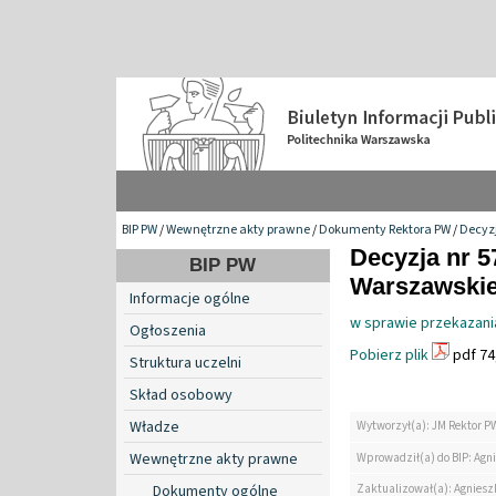
BIP PW
/
Wewnętrzne akty prawne
/
Dokumenty Rektora PW
/
Decyzj
Decyzja nr 5
BIP PW
Warszawskiej
Informacje ogólne
w sprawie przekazani
Ogłoszenia
Pobierz plik
pdf 74
Struktura uczelni
Skład osobowy
Władze
Wytworzył(a): JM Rektor P
Wewnętrzne akty prawne
Wprowadził(a) do BIP: Agn
Zaktualizował(a): Agniesz
Dokumenty ogólne