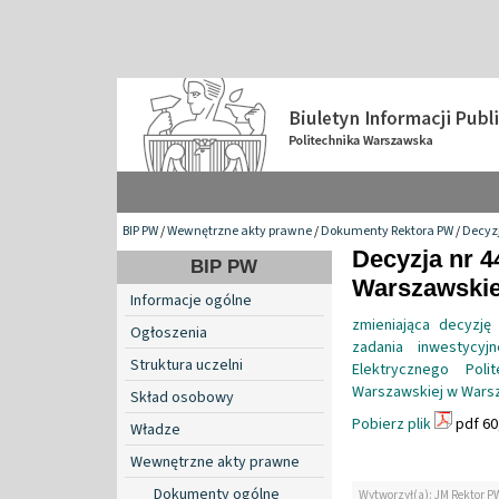
BIP PW
/
Wewnętrzne akty prawne
/
Dokumenty Rektora PW
/
Decyzj
Decyzja nr 4
BIP PW
Warszawskiej
Informacje ogólne
zmieniająca decyzję
Ogłoszenia
zadania inwestycy
Struktura uczelni
Elektrycznego Poli
Warszawskiej w Warsz
Skład osobowy
Pobierz plik
pdf 60
Władze
Wewnętrzne akty prawne
Dokumenty ogólne
Wytworzył(a): JM Rektor P