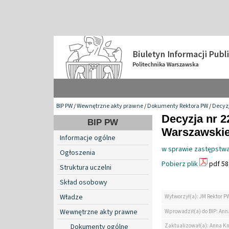
BIP PW
/
Wewnętrzne akty prawne
/
Dokumenty Rektora PW
/
Decyzj
Decyzja nr 2
BIP PW
Warszawskiej
Informacje ogólne
w sprawie zastępstwa
Ogłoszenia
Pobierz plik
pdf 58
Struktura uczelni
Skład osobowy
Władze
Wytworzył(a): JM Rektor P
Wewnętrzne akty prawne
Wprowadził(a) do BIP: Ann
Zaktualizował(a): Anna K
Dokumenty ogólne