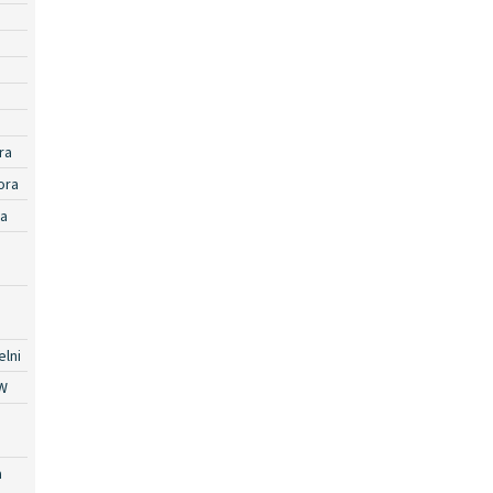
ra
ora
ra
lni
W
a