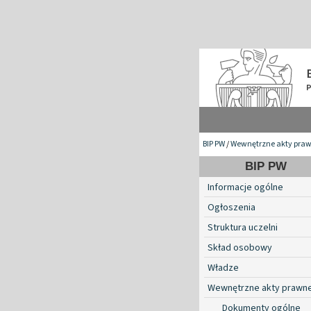
BIP PW
/
Wewnętrzne akty pra
BIP PW
Informacje ogólne
Ogłoszenia
Struktura uczelni
Skład osobowy
Władze
Wewnętrzne akty prawn
Dokumenty ogólne