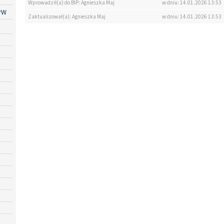
Wprowadził(a) do BIP: Agnieszka Maj
w dniu: 14.01.2026 13:53
PW
Zaktualizował(a): Agnieszka Maj
w dniu: 14.01.2026 13:53