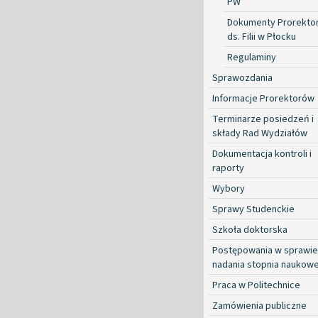
PW
Dokumenty Prorekto
ds. Filii w Płocku
Regulaminy
Sprawozdania
Informacje Prorektorów
Terminarze posiedzeń i
składy Rad Wydziałów
Dokumentacja kontroli i
raporty
Wybory
Sprawy Studenckie
Szkoła doktorska
Postępowania w sprawie
nadania stopnia naukow
Praca w Politechnice
Zamówienia publiczne