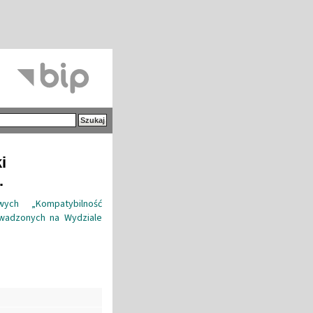
i
.
ych „Kompatybilność
wadzonych na Wydziale