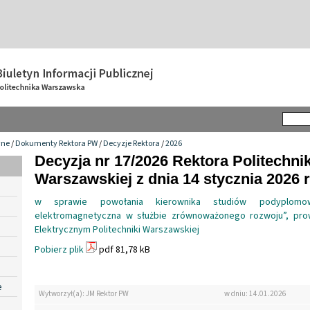
wne
/
Dokumenty Rektora PW
/
Decyzje Rektora
/
2026
Decyzja nr 17/2026 Rektora Politechnik
Warszawskiej z dnia 14 stycznia 2026 r
w sprawie powołania kierownika studiów podyplomow
elektromagnetyczna w służbie zrównoważonego rozwoju”, pro
Elektrycznym Politechniki Warszawskiej
Pobierz plik
pdf 81,78 kB
e
Wytworzył(a): JM Rektor PW
w dniu: 14.01.2026