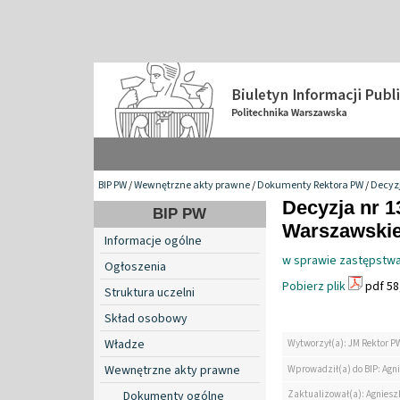
BIP PW
/
Wewnętrzne akty prawne
/
Dokumenty Rektora PW
/
Decyzj
Decyzja nr 1
BIP PW
Warszawskiej
Informacje ogólne
w sprawie zastępstwa
Ogłoszenia
Pobierz plik
pdf 58
Struktura uczelni
Skład osobowy
Władze
Wytworzył(a): JM Rektor P
Wewnętrzne akty prawne
Wprowadził(a) do BIP: Agn
Zaktualizował(a): Agniesz
Dokumenty ogólne