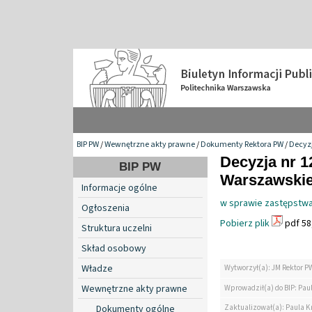
BIP PW
/
Wewnętrzne akty prawne
/
Dokumenty Rektora PW
/
Decyzj
Decyzja nr 1
BIP PW
Warszawskiej
Informacje ogólne
w sprawie zastępstwa
Ogłoszenia
Pobierz plik
pdf 58
Struktura uczelni
Skład osobowy
Władze
Wytworzył(a): JM Rektor P
Wewnętrzne akty prawne
Wprowadził(a) do BIP: Pau
Zaktualizował(a): Paula K
Dokumenty ogólne