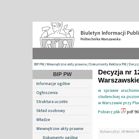
BIP PW
/
Wewnętrzne akty prawne
/
Dokumenty Rektora PW
/
Decyzj
Decyzja nr 1
BIP PW
Warszawskiej
Informacje ogólne
w sprawie uruchomie
Ogłoszenia
studenckiej na pozio
Struktura uczelni
w Warszawie przy Plac
Skład osobowy
Pobierz plik
pdf 90
Władze
Wewnętrzne akty prawne
Wytworzył(a): JM Rektor P
Dokumenty ogólne