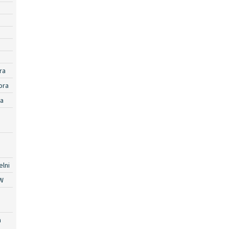
ra
ora
ra
lni
W
a