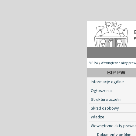
BIP PW
/
Wewnętrzne akty pra
BIP PW
Informacje ogólne
Ogłoszenia
Struktura uczelni
Skład osobowy
Władze
Wewnętrzne akty prawn
Dokumenty ogólne