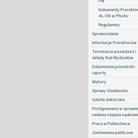
PW
Dokumenty Prorekto
ds. Filii w Płocku
Regulaminy
Sprawozdania
Informacje Prorektorów
Terminarze posiedzeń i
składy Rad Wydziałów
Dokumentacja kontroli i
raporty
Wybory
Sprawy Studenckie
Szkoła doktorska
Postępowania w sprawie
nadania stopnia naukow
Praca w Politechnice
Zamówienia publiczne