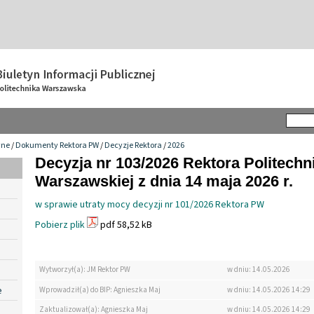
wne
/
Dokumenty Rektora PW
/
Decyzje Rektora
/
2026
Decyzja nr 103/2026 Rektora Politechn
Warszawskiej z dnia 14 maja 2026 r.
w sprawie utraty mocy decyzji nr 101/2026 Rektora PW
Pobierz plik
pdf 58,52 kB
Wytworzył(a): JM Rektor PW
w dniu: 14.05.2026
e
Wprowadził(a) do BIP: Agnieszka Maj
w dniu: 14.05.2026 14:29
Zaktualizował(a): Agnieszka Maj
w dniu: 14.05.2026 14:29