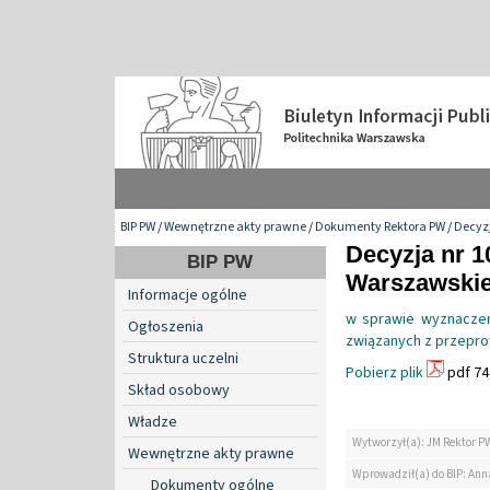
BIP PW
/
Wewnętrzne akty prawne
/
Dokumenty Rektora PW
/
Decyzj
Decyzja nr 1
BIP PW
Warszawskiej
Informacje ogólne
w sprawie wyznaczen
Ogłoszenia
związanych z przepro
Struktura uczelni
Pobierz plik
pdf 74
Skład osobowy
Władze
Wytworzył(a): JM Rektor P
Wewnętrzne akty prawne
Wprowadził(a) do BIP: Ann
Dokumenty ogólne