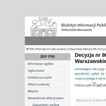
BIP PW
/
Wewnętrzne akty prawne
/
Dokumenty Rektora PW
/
Decyzj
Decyzja nr 8
BIP PW
Warszawskiej
Informacje ogólne
zmieniająca decyzję 
Ogłoszenia
wysokości opłat za 
Struktura uczelni
rozpoczynające się w
Skład osobowy
Pobierz plik
pdf 10
Władze
Wewnętrzne akty prawne
Wytworzył(a): JM Rektor P
Dokumenty ogólne