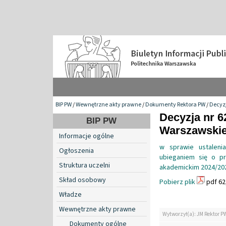
BIP PW
/
Wewnętrzne akty prawne
/
Dokumenty Rektora PW
/
Decyzj
Decyzja nr 6
BIP PW
Warszawskiej
Informacje ogólne
w sprawie ustaleni
Ogłoszenia
ubieganiem się o pr
Struktura uczelni
akademickim 2024/20
Skład osobowy
Pobierz plik
pdf 62
Władze
Wewnętrzne akty prawne
Wytworzył(a): JM Rektor P
Dokumenty ogólne