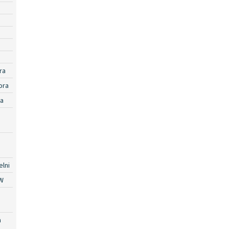
ra
ora
ra
lni
W
a