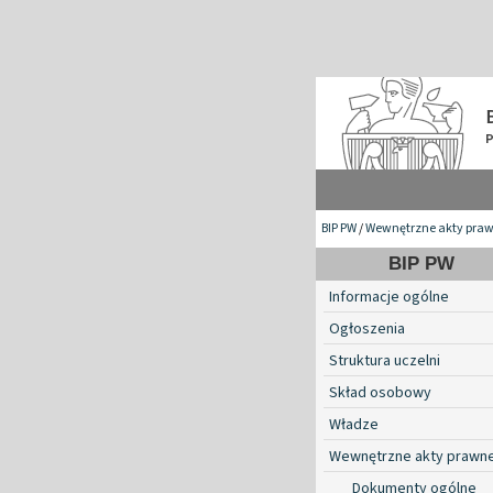
BIP PW
/
Wewnętrzne akty pra
BIP PW
Informacje ogólne
Ogłoszenia
Struktura uczelni
Skład osobowy
Władze
Wewnętrzne akty prawn
Dokumenty ogólne