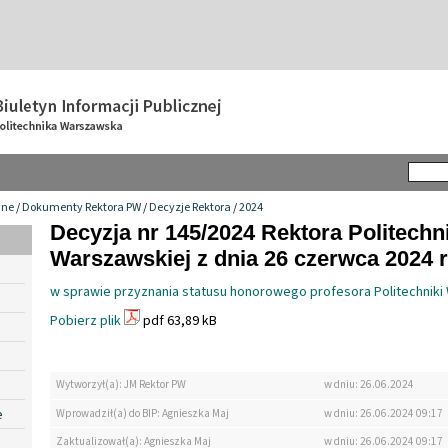
wne
/
Dokumenty Rektora PW
/
Decyzje Rektora
/
2024
Decyzja nr 145/2024 Rektora Politechn
Warszawskiej z dnia 26 czerwca 2024 r
w sprawie przyznania statusu honorowego profesora Politechniki
Pobierz plik
pdf 63,89 kB
Wytworzył(a): JM Rektor PW
w dniu: 26.06.2024
e
Wprowadził(a) do BIP: Agnieszka Maj
w dniu: 26.06.2024 09:17
Zaktualizował(a): Agnieszka Maj
w dniu: 26.06.2024 09:17