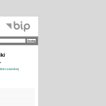
iki
.
 Warszawskiej