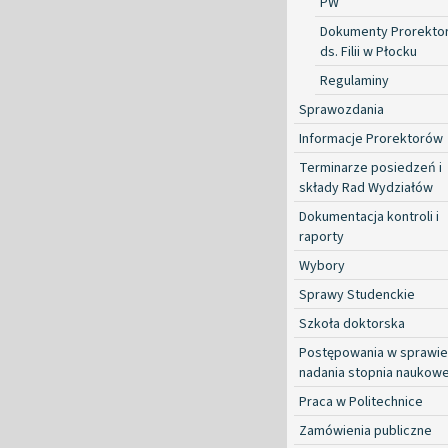
PW
Dokumenty Prorekto
ds. Filii w Płocku
Regulaminy
Sprawozdania
Informacje Prorektorów
Terminarze posiedzeń i
składy Rad Wydziałów
Dokumentacja kontroli i
raporty
Wybory
Sprawy Studenckie
Szkoła doktorska
Postępowania w sprawie
nadania stopnia naukow
Praca w Politechnice
Zamówienia publiczne