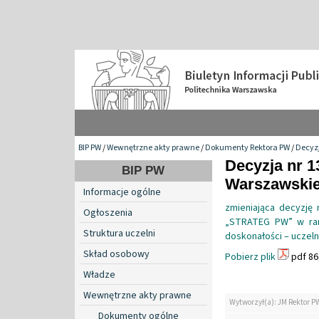
BIP PW
/
Wewnętrzne akty prawne
/
Dokumenty Rektora PW
/
Decyzj
Decyzja nr 1
BIP PW
Warszawskiej
Informacje ogólne
zmieniająca decyzję
Ogłoszenia
„STRATEG PW” w rama
Struktura uczelni
doskonałości – uczel
Skład osobowy
Pobierz plik
pdf 86
Władze
Wewnętrzne akty prawne
Wytworzył(a): JM Rektor P
Dokumenty ogólne