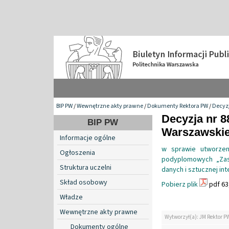
BIP PW
/
Wewnętrzne akty prawne
/
Dokumenty Rektora PW
/
Decyzj
Decyzja nr 8
BIP PW
Warszawskiej
Informacje ogólne
w sprawie utworzeni
Ogłoszenia
podyplomowych „Zas
Struktura uczelni
danych i sztucznej int
Skład osobowy
Pobierz plik
pdf 63
Władze
Wewnętrzne akty prawne
Wytworzył(a): JM Rektor P
Dokumenty ogólne