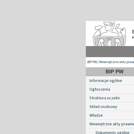
BIP PW
/
Wewnętrzne akty pra
BIP PW
Informacje ogólne
Ogłoszenia
Struktura uczelni
Skład osobowy
Władze
Wewnętrzne akty prawn
Dokumenty ogólne