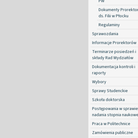
PW
Dokumenty Prorekto
ds. Filii w Płocku
Regulaminy
Sprawozdania
Informacje Prorektorów
Terminarze posiedzeń i
składy Rad Wydziałów
Dokumentacja kontroli i
raporty
Wybory
Sprawy Studenckie
Szkoła doktorska
Postępowania w sprawie
nadania stopnia naukow
Praca w Politechnice
Zamówienia publiczne