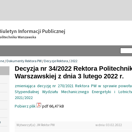
wne
/
Dokumenty Rektora PW
/
Decyzje Rektora
/
2022
Decyzja nr 34/2022 Rektora Politechnik
Warszawskiej z dnia 3 lutego 2022 r.
zmieniająca decyzję nr 270/2021 Rektora PW w sprawie powoła
Stypendialnej Wydziału Mechanicznego Energetyki i Lotnic
2021/2022
Pobierz plik
pdf 66,47 kB
e
Wytworzył(a): JM Rektor PW
w dniu: 03.02.2022