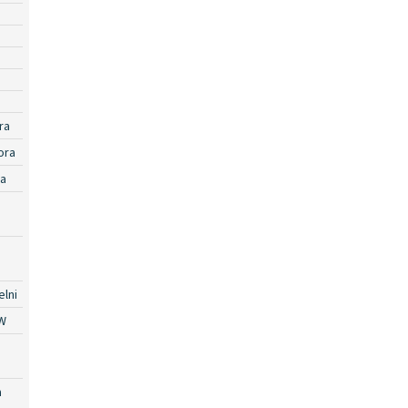
ra
ora
ra
lni
W
a