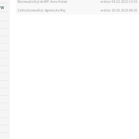
Wprowadził(a) do BIP: Anna Kmieć
w dniu: 04.02.2022 15:55
PW
Zaktualizował(a): Agnieszka Maj
w dniu: 20.05.2025 08:20